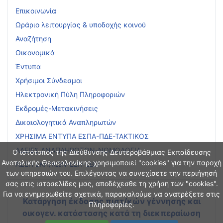
Επικοινωνία
Ωράριο λειτουργίας & υποδοχής κοινού
Αναζήτηση
Οικονομικά
Έντυπα
Χρήσιμοι Σύνδεσμοι
Ηλεκτρονική Πύλη Πληροφοριών
Εκδρομές-Μετακινήσεις
Δικαιολογητικά Αναπληρωτών
ΧΡΗΣΙΜΑ ΕΝΤΥΠΑ ΕΣΠΑ-ΠΔΕ-ΤΑΚΤΙΚΟΣ
ΑΔΕΙΕΣ ΑΝΑΠΛΗΡΩΤΩΝ-ΝΟΜΟΛΟΓΙΑ
Ο ιστότοπος της Διεύθυνσης Δευτεροβάθμιας Εκπαίδευσης
Ανατολικής Θεσσαλονίκης χρησιμοποιεί "cookies" για την παροχή
ΑΣΕΠ ΕΚΠ/ΚΩΝ-ΕΕΠ-ΕΒΠ
των υπηρεσιών του. Επιλέγοντας να συνεχίσετε την περιήγησή
σας στις ιστοσελίδες μας, αποδέχεσθε τη χρήση των "cookies".
Για να ενημερωθείτε σχετικά, παρακαλούμε να ανατρέξετε στις
Κατάργηση έκδοσης πιστ/κών γέννησης και
Πληροφορίες.
οικογεν. κατάστασης
κατά τη διεκπεραίωση