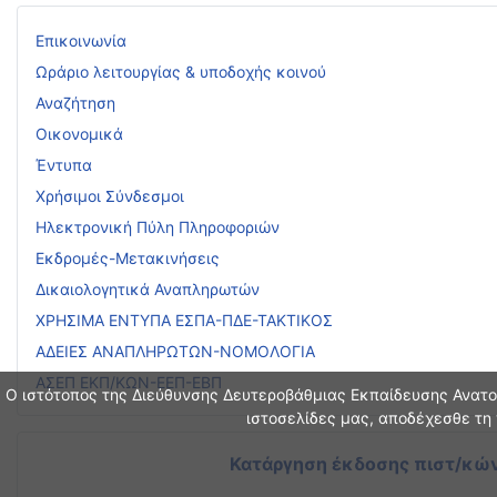
Επικοινωνία
Ωράριο λειτουργίας & υποδοχής κοινού
Αναζήτηση
Οικονομικά
Έντυπα
Χρήσιμοι Σύνδεσμοι
Ηλεκτρονική Πύλη Πληροφοριών
Εκδρομές-Μετακινήσεις
Δικαιολογητικά Αναπληρωτών
ΧΡΗΣΙΜΑ ΕΝΤΥΠΑ ΕΣΠΑ-ΠΔΕ-ΤΑΚΤΙΚΟΣ
ΑΔΕΙΕΣ ΑΝΑΠΛΗΡΩΤΩΝ-ΝΟΜΟΛΟΓΙΑ
ΑΣΕΠ ΕΚΠ/ΚΩΝ-ΕΕΠ-ΕΒΠ
Ο ιστότοπος της Διεύθυνσης Δευτεροβάθμιας Εκπαίδευσης Ανατολ
ιστοσελίδες μας, αποδέχεσθε τη 
Κατάργηση έκδοσης πιστ/κών