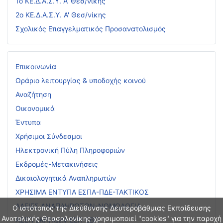
1ο ΚΕ.Δ.Α.Σ.Υ. Α' Θεσ/νίκης
2ο ΚΕ.Δ.Α.Σ.Υ. Α' Θεσ/νίκης
Σχολικός Επαγγελματικός Προσανατολισμός
Επικοινωνία
Ωράριο λειτουργίας & υποδοχής κοινού
Αναζήτηση
Οικονομικά
Έντυπα
Χρήσιμοι Σύνδεσμοι
Ηλεκτρονική Πύλη Πληροφοριών
Εκδρομές-Μετακινήσεις
Δικαιολογητικά Αναπληρωτών
ΧΡΗΣΙΜΑ ΕΝΤΥΠΑ ΕΣΠΑ-ΠΔΕ-ΤΑΚΤΙΚΟΣ
ΑΔΕΙΕΣ ΑΝΑΠΛΗΡΩΤΩΝ-ΝΟΜΟΛΟΓΙΑ
Ο ιστότοπος της Διεύθυνσης Δευτεροβάθμιας Εκπαίδευσης
Ανατολικής Θεσσαλονίκης χρησιμοποιεί "cookies" για την παροχή
ΑΣΕΠ ΕΚΠ/ΚΩΝ-ΕΕΠ-ΕΒΠ