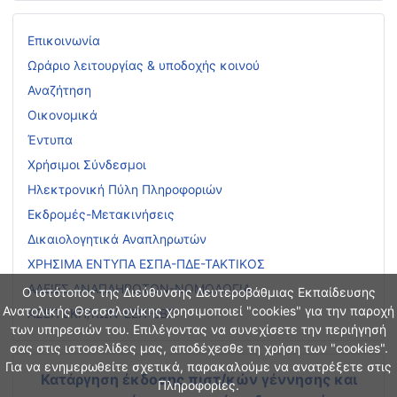
Επικοινωνία
Ωράριο λειτουργίας & υποδοχής κοινού
Αναζήτηση
Οικονομικά
Έντυπα
Χρήσιμοι Σύνδεσμοι
Ηλεκτρονική Πύλη Πληροφοριών
Εκδρομές-Μετακινήσεις
Δικαιολογητικά Αναπληρωτών
ΧΡΗΣΙΜΑ ΕΝΤΥΠΑ ΕΣΠΑ-ΠΔΕ-ΤΑΚΤΙΚΟΣ
ΑΔΕΙΕΣ ΑΝΑΠΛΗΡΩΤΩΝ-ΝΟΜΟΛΟΓΙΑ
Ο ιστότοπος της Διεύθυνσης Δευτεροβάθμιας Εκπαίδευσης
Ανατολικής Θεσσαλονίκης χρησιμοποιεί "cookies" για την παροχή
ΑΣΕΠ ΕΚΠ/ΚΩΝ-ΕΕΠ-ΕΒΠ
των υπηρεσιών του. Επιλέγοντας να συνεχίσετε την περιήγησή
σας στις ιστοσελίδες μας, αποδέχεσθε τη χρήση των "cookies".
Για να ενημερωθείτε σχετικά, παρακαλούμε να ανατρέξετε στις
Κατάργηση έκδοσης πιστ/κών γέννησης και
Πληροφορίες.