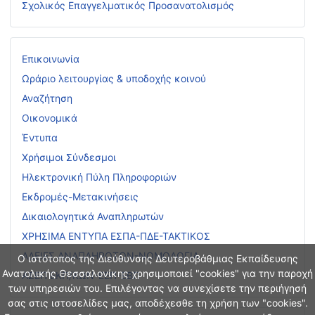
Σχολικός Επαγγελματικός Προσανατολισμός
Επικοινωνία
Ωράριο λειτουργίας & υποδοχής κοινού
Αναζήτηση
Οικονομικά
Έντυπα
Χρήσιμοι Σύνδεσμοι
Ηλεκτρονική Πύλη Πληροφοριών
Εκδρομές-Μετακινήσεις
Δικαιολογητικά Αναπληρωτών
ΧΡΗΣΙΜΑ ΕΝΤΥΠΑ ΕΣΠΑ-ΠΔΕ-ΤΑΚΤΙΚΟΣ
ΑΔΕΙΕΣ ΑΝΑΠΛΗΡΩΤΩΝ-ΝΟΜΟΛΟΓΙΑ
Ο ιστότοπος της Διεύθυνσης Δευτεροβάθμιας Εκπαίδευσης
Ανατολικής Θεσσαλονίκης χρησιμοποιεί "cookies" για την παροχή
ΑΣΕΠ ΕΚΠ/ΚΩΝ-ΕΕΠ-ΕΒΠ
των υπηρεσιών του. Επιλέγοντας να συνεχίσετε την περιήγησή
σας στις ιστοσελίδες μας, αποδέχεσθε τη χρήση των "cookies".