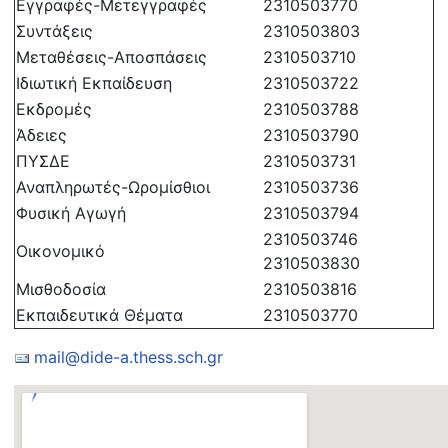
Εγγραφές-Μετεγγραφές
2310503770
Συντάξεις
2310503803
Μεταθέσεις-Αποσπάσεις
2310503710
Ιδιωτική Εκπαίδευση
2310503722
Εκδρομές
2310503788
Άδειες
2310503790
ΠΥΣΔΕ
2310503731
Αναπληρωτές-Ωρομίσθιοι
2310503736
Φυσική Αγωγή
2310503794
2310503746
Οικονομικό
2310503830
Μισθοδοσία
2310503816
Εκπαιδευτικά Θέματα
2310503770
mail@dide-a.thess.sch.gr