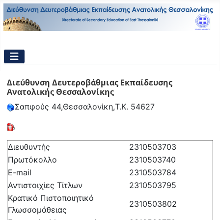
Διεύθυνση Δευτεροβάθμιας Εκπαίδευσης
Ανατολικής Θεσσαλονίκης
Σαπφούς 44,
Θεσσαλονίκη,
T.K. 54627
Διευθυντής
2310503703
Πρωτόκολλο
2310503740
E-mail
2310503784
Αντιστοιχίες Τίτλων
2310503795
Κρατικό Πιστοποιητικό
2310503802
Γλωσσομάθειας