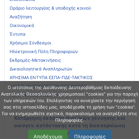
Ωράριο λειτουργίας & υποδοχής κοινού
Αναζήτηση
Οικονομικά
Έντυπα
Χρήσιμοι Σύνδεσμοι
Ηλεκτρονική Πύλη Πληροφοριών
Εκδρομές-Μετακινήσεις
Δικαιολογητικά Αναπληρωτών
ΧΡΗΣΙΜΑ ΕΝΤΥΠΑ ΕΣΠΑ-ΠΔΕ-ΤΑΚΤΙΚΟΣ
ΑΔΕΙΕΣ ΑΝΑΠΛΗΡΩΤΩΝ-ΝΟΜΟΛΟΓΙΑ
Ο ιστότοπος της Διεύθυνσης Δευτεροβάθμιας Εκπαίδευσης
Ανατολικής Θεσσαλονίκης χρησιμοποιεί "cookies" για την παροχή
ΑΣΕΠ ΕΚΠ/ΚΩΝ-ΕΕΠ-ΕΒΠ
των υπηρεσιών του. Επιλέγοντας να συνεχίσετε την περιήγησή
σας στις ιστοσελίδες μας, αποδέχεσθε τη χρήση των "cookies".
Για να ενημερωθείτε σχετικά, παρακαλούμε να ανατρέξετε στις
Κατάργηση έκδοσης πιστ/κών γέννησης και
Πληροφορίες.
οικογεν. κατάστασης
κατά τη διεκπεραίωση
διοικητικών διαδικασιών
Αποδέχομαι
Πληροφορίες