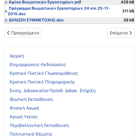
Αφίσα Βιωματικών Εργαστηρίων.pdf
428 kB
Πρόγραμμα Βιωματικών Εργαστηρίων 24 και 25-11-
211 kB
2015.doc
ΔΗΛΩΣΗ ΣΥΜΜΕΤΟΧΗΣ.doc
28 kB
Προηγούμενο άρθρο: Ανακοίνωση ονομάτων εκπαιδευτικών που
Επόμενο άρθρ
Προηγούμενο
Επόμενο
Αρχική
Επιμορφώσεις-Εκδηλώσεις
Κρατικό Πιστ/κό Γλωσσομάθειας
Κρατικό Πιστ/κό Πληροφορικής
Ενισχ. Διδασκαλία-Πρόσθ. Διδακ. Στήριξη
Ιδιωτική Εκπαίδευση
Φυσική Αγωγή
Αγωγή Υγείας
Περιβαλλοντική Εκπαίδευση
Πολιτιστικά Θέματα