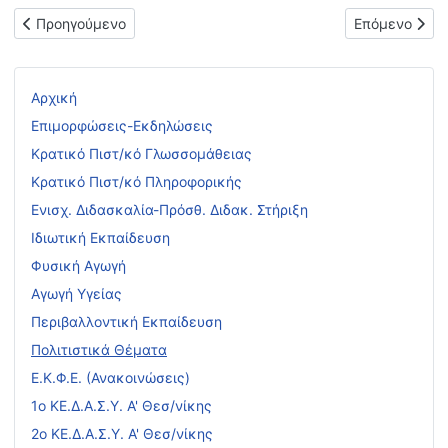
Προηγούμενο άρθρο: Πρόσκληση ενδιαφέροντος σε διήμερη εκ
Επόμενο άρθρ
Προηγούμενο
Επόμενο
Αρχική
Επιμορφώσεις-Εκδηλώσεις
Κρατικό Πιστ/κό Γλωσσομάθειας
Κρατικό Πιστ/κό Πληροφορικής
Ενισχ. Διδασκαλία-Πρόσθ. Διδακ. Στήριξη
Ιδιωτική Εκπαίδευση
Φυσική Αγωγή
Αγωγή Υγείας
Περιβαλλοντική Εκπαίδευση
Πολιτιστικά Θέματα
Ε.Κ.Φ.Ε. (Ανακοινώσεις)
1ο ΚΕ.Δ.Α.Σ.Υ. Α' Θεσ/νίκης
2ο ΚΕ.Δ.Α.Σ.Υ. Α' Θεσ/νίκης