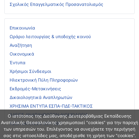
Σχολικός Επαγγελματικός Προσανατολισμός
Επικοινωνία
Ωράριο λειτουργίας & υποδοχής κοινού
Αναζήτηση
Οικονομικά
Έντυπα
Χρήσιμοι Σύνδεσμοι
Ηλεκτρονική Πύλη Πληροφοριών
Εκδρομές-Μετακινήσεις
Δικαιολογητικά Αναπληρωτών
ΧΡΗΣΙΜΑ ΕΝΤΥΠΑ ΕΣΠΑ-ΠΔΕ-ΤΑΚΤΙΚΟΣ
ΑΔΕΙΕΣ ΑΝΑΠΛΗΡΩΤΩΝ-ΝΟΜΟΛΟΓΙΑ
Ο ιστότοπος της Διεύθυνσης Δευτεροβάθμιας Εκπαίδευσης
Ανατολικής Θεσσαλονίκης χρησιμοποιεί "cookies" για την παροχή
ΑΣΕΠ ΕΚΠ/ΚΩΝ-ΕΕΠ-ΕΒΠ
των υπηρεσιών του. Επιλέγοντας να συνεχίσετε την περιήγησή
σας στις ιστοσελίδες μας, αποδέχεσθε τη χρήση των "cookies".