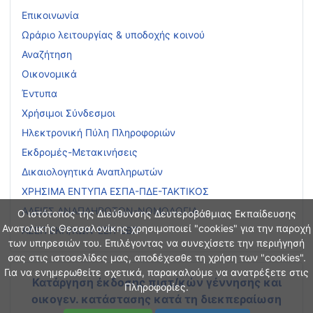
Επικοινωνία
Ωράριο λειτουργίας & υποδοχής κοινού
Αναζήτηση
Οικονομικά
Έντυπα
Χρήσιμοι Σύνδεσμοι
Ηλεκτρονική Πύλη Πληροφοριών
Εκδρομές-Μετακινήσεις
Δικαιολογητικά Αναπληρωτών
ΧΡΗΣΙΜΑ ΕΝΤΥΠΑ ΕΣΠΑ-ΠΔΕ-ΤΑΚΤΙΚΟΣ
ΑΔΕΙΕΣ ΑΝΑΠΛΗΡΩΤΩΝ-ΝΟΜΟΛΟΓΙΑ
Ο ιστότοπος της Διεύθυνσης Δευτεροβάθμιας Εκπαίδευσης
Ανατολικής Θεσσαλονίκης χρησιμοποιεί "cookies" για την παροχή
ΑΣΕΠ ΕΚΠ/ΚΩΝ-ΕΕΠ-ΕΒΠ
των υπηρεσιών του. Επιλέγοντας να συνεχίσετε την περιήγησή
σας στις ιστοσελίδες μας, αποδέχεσθε τη χρήση των "cookies".
Για να ενημερωθείτε σχετικά, παρακαλούμε να ανατρέξετε στις
Κατάργηση έκδοσης πιστ/κών γέννησης και
Πληροφορίες.
οικογεν. κατάστασης
κατά τη διεκπεραίωση