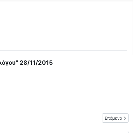
λόγου" 28/11/2015
ο διάλειμμα του Γραφείου Αγωγής Υγείας
Επόμενο άρθρ
Επόμενο