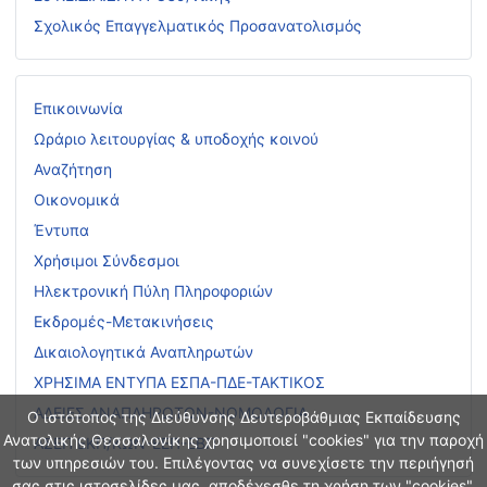
Σχολικός Επαγγελματικός Προσανατολισμός
Επικοινωνία
Ωράριο λειτουργίας & υποδοχής κοινού
Αναζήτηση
Οικονομικά
Έντυπα
Χρήσιμοι Σύνδεσμοι
Ηλεκτρονική Πύλη Πληροφοριών
Εκδρομές-Μετακινήσεις
Δικαιολογητικά Αναπληρωτών
ΧΡΗΣΙΜΑ ΕΝΤΥΠΑ ΕΣΠΑ-ΠΔΕ-ΤΑΚΤΙΚΟΣ
ΑΔΕΙΕΣ ΑΝΑΠΛΗΡΩΤΩΝ-ΝΟΜΟΛΟΓΙΑ
Ο ιστότοπος της Διεύθυνσης Δευτεροβάθμιας Εκπαίδευσης
Ανατολικής Θεσσαλονίκης χρησιμοποιεί "cookies" για την παροχή
ΑΣΕΠ ΕΚΠ/ΚΩΝ-ΕΕΠ-ΕΒΠ
των υπηρεσιών του. Επιλέγοντας να συνεχίσετε την περιήγησή
σας στις ιστοσελίδες μας, αποδέχεσθε τη χρήση των "cookies".