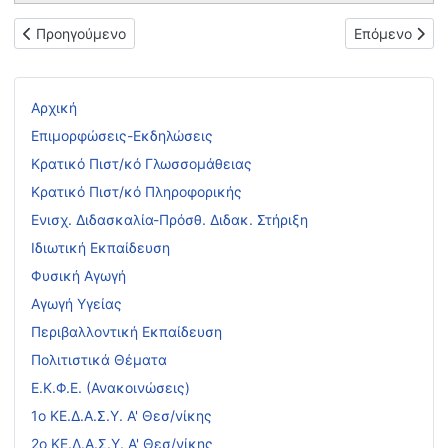
Προηγούμενο άρθρο: Διήμερο Παρουσίασης Προγραμμάτων Αγωγ
Επόμενο άρθρ
Προηγούμενο
Επόμενο
Αρχική
Επιμορφώσεις-Εκδηλώσεις
Κρατικό Πιστ/κό Γλωσσομάθειας
Κρατικό Πιστ/κό Πληροφορικής
Ενισχ. Διδασκαλία-Πρόσθ. Διδακ. Στήριξη
Ιδιωτική Εκπαίδευση
Φυσική Αγωγή
Αγωγή Υγείας
Περιβαλλοντική Εκπαίδευση
Πολιτιστικά Θέματα
Ε.Κ.Φ.Ε. (Ανακοινώσεις)
1ο ΚΕ.Δ.Α.Σ.Υ. Α' Θεσ/νίκης
2ο ΚΕ.Δ.Α.Σ.Υ. Α' Θεσ/νίκης