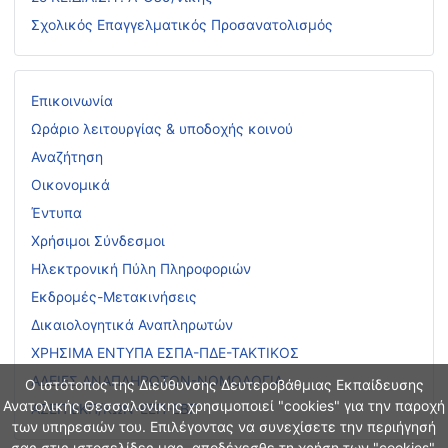
Σχολικός Επαγγελματικός Προσανατολισμός
Επικοινωνία
Ωράριο λειτουργίας & υποδοχής κοινού
Αναζήτηση
Οικονομικά
Έντυπα
Χρήσιμοι Σύνδεσμοι
Ηλεκτρονική Πύλη Πληροφοριών
Εκδρομές-Μετακινήσεις
Δικαιολογητικά Αναπληρωτών
ΧΡΗΣΙΜΑ ΕΝΤΥΠΑ ΕΣΠΑ-ΠΔΕ-ΤΑΚΤΙΚΟΣ
ΑΔΕΙΕΣ ΑΝΑΠΛΗΡΩΤΩΝ-ΝΟΜΟΛΟΓΙΑ
Ο ιστότοπος της Διεύθυνσης Δευτεροβάθμιας Εκπαίδευσης
Ανατολικής Θεσσαλονίκης χρησιμοποιεί "cookies" για την παροχή
ΑΣΕΠ ΕΚΠ/ΚΩΝ-ΕΕΠ-ΕΒΠ
των υπηρεσιών του. Επιλέγοντας να συνεχίσετε την περιήγησή
σας στις ιστοσελίδες μας, αποδέχεσθε τη χρήση των "cookies".