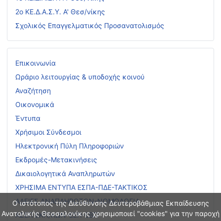
2ο ΚΕ.Δ.Α.Σ.Υ. Α' Θεσ/νίκης
Σχολικός Επαγγελματικός Προσανατολισμός
Επικοινωνία
Ωράριο λειτουργίας & υποδοχής κοινού
Αναζήτηση
Οικονομικά
Έντυπα
Χρήσιμοι Σύνδεσμοι
Ηλεκτρονική Πύλη Πληροφοριών
Εκδρομές-Μετακινήσεις
Δικαιολογητικά Αναπληρωτών
ΧΡΗΣΙΜΑ ΕΝΤΥΠΑ ΕΣΠΑ-ΠΔΕ-ΤΑΚΤΙΚΟΣ
ΑΔΕΙΕΣ ΑΝΑΠΛΗΡΩΤΩΝ-ΝΟΜΟΛΟΓΙΑ
Ο ιστότοπος της Διεύθυνσης Δευτεροβάθμιας Εκπαίδευσης
Ανατολικής Θεσσαλονίκης χρησιμοποιεί "cookies" για την παροχή
ΑΣΕΠ ΕΚΠ/ΚΩΝ-ΕΕΠ-ΕΒΠ