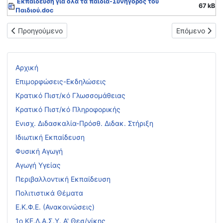
Εκπαίδευση για όλα τα παιδιά-Συνήγορος του
67 kB
Παιδιού.doc
Προηγούμενο άρθρο: Προτεινόμενο εκπαιδευτικό υλικό για τη
Επόμενο άρθρ
Προηγούμενο
Επόμενο
Αρχική
Επιμορφώσεις-Εκδηλώσεις
Κρατικό Πιστ/κό Γλωσσομάθειας
Κρατικό Πιστ/κό Πληροφορικής
Ενισχ. Διδασκαλία-Πρόσθ. Διδακ. Στήριξη
Ιδιωτική Εκπαίδευση
Φυσική Αγωγή
Αγωγή Υγείας
Περιβαλλοντική Εκπαίδευση
Πολιτιστικά Θέματα
Ε.Κ.Φ.Ε. (Ανακοινώσεις)
1ο ΚΕ.Δ.Α.Σ.Υ. Α' Θεσ/νίκης