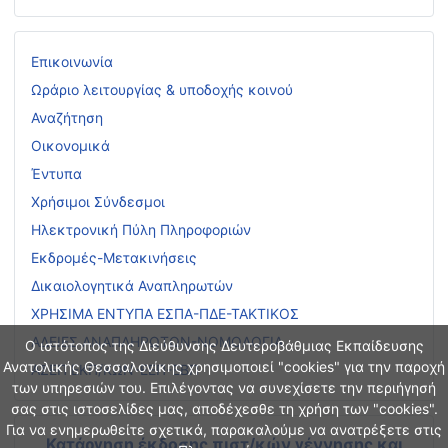
Επικοινωνία
Ωράριο λειτουργίας & υποδοχής κοινού
Αναζήτηση
Οικονομικά
Έντυπα
Χρήσιμοι Σύνδεσμοι
Ηλεκτρονική Πύλη Πληροφοριών
Εκδρομές-Μετακινήσεις
Δικαιολογητικά Αναπληρωτών
ΧΡΗΣΙΜΑ ΕΝΤΥΠΑ ΕΣΠΑ-ΠΔΕ-ΤΑΚΤΙΚΟΣ
ΑΔΕΙΕΣ ΑΝΑΠΛΗΡΩΤΩΝ-ΝΟΜΟΛΟΓΙΑ
Ο ιστότοπος της Διεύθυνσης Δευτεροβάθμιας Εκπαίδευσης
Ανατολικής Θεσσαλονίκης χρησιμοποιεί "cookies" για την παροχή
ΑΣΕΠ ΕΚΠ/ΚΩΝ-ΕΕΠ-ΕΒΠ
των υπηρεσιών του. Επιλέγοντας να συνεχίσετε την περιήγησή
σας στις ιστοσελίδες μας, αποδέχεσθε τη χρήση των "cookies".
Για να ενημερωθείτε σχετικά, παρακαλούμε να ανατρέξετε στις
Κατάργηση έκδοσης πιστ/κών γέννησης και