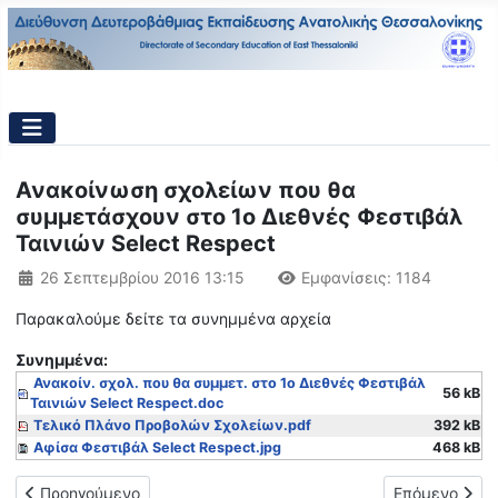
Ανακοίνωση σχολείων που θα
συμμετάσχουν στο 1ο Διεθνές Φεστιβάλ
Ταινιών Select Respect
Λεπτομέρειες
26 Σεπτεμβρίου 2016 13:15
Εμφανίσεις: 1184
Παρακαλούμε δείτε τα συνημμένα αρχεία
Συνημμένα:
Ανακοίν. σχολ. που θα συμμετ. στο 1ο Διεθνές Φεστιβάλ
56 kB
Ταινιών Select Respect.doc
Τελικό Πλάνο Προβολών Σχολείων.pdf
392 kB
Αφίσα Φεστιβάλ Select Respect.jpg
468 kB
Προηγούμενο άρθρο: Δράσεις της Κινητής Μονάδας Ψυχικής Υ
Επόμενο άρθρ
Προηγούμενο
Επόμενο