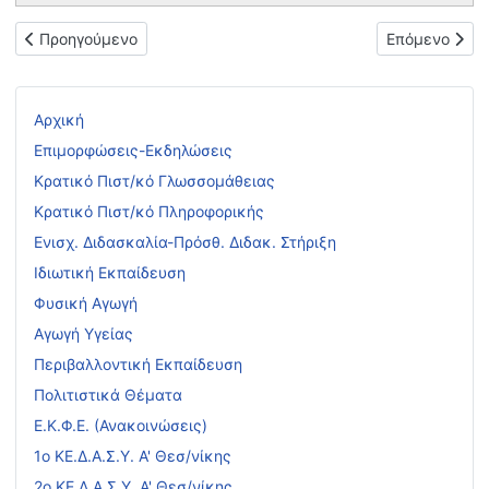
Προηγούμενο άρθρο: Πρόσκληση για παρακολούθηση του εκπαιδ
Επόμενο άρθρο
Προηγούμενο
Επόμενο
Αρχική
Επιμορφώσεις-Εκδηλώσεις
Κρατικό Πιστ/κό Γλωσσομάθειας
Κρατικό Πιστ/κό Πληροφορικής
Ενισχ. Διδασκαλία-Πρόσθ. Διδακ. Στήριξη
Ιδιωτική Εκπαίδευση
Φυσική Αγωγή
Αγωγή Υγείας
Περιβαλλοντική Εκπαίδευση
Πολιτιστικά Θέματα
Ε.Κ.Φ.Ε. (Ανακοινώσεις)
1ο ΚΕ.Δ.Α.Σ.Υ. Α' Θεσ/νίκης
2ο ΚΕ.Δ.Α.Σ.Υ. Α' Θεσ/νίκης