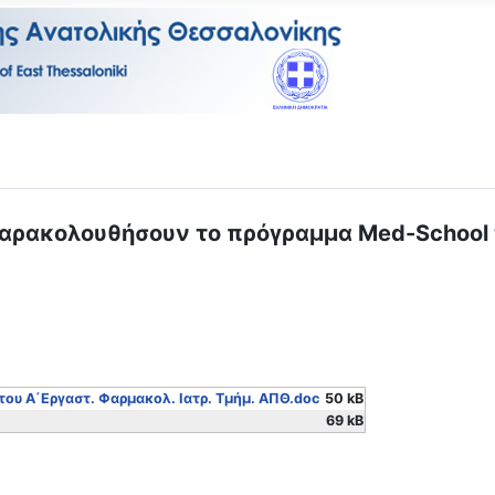
ρακολουθήσουν το πρόγραμμα Med-School τ
του Α΄Εργαστ. Φαρμακολ. Ιατρ. Τμήμ. ΑΠΘ.doc
50 kB
69 kB
των Περιβαλλοντικής Εκπαίδευσης, Πολιτιστικών Θεμάτων και Αγ