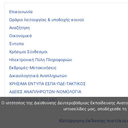
Επικοινωνία
Ωράριο λειτουργίας & υποδοχής κοινού
Αναζήτηση
Οικονομικά
Έντυπα
Χρήσιμοι Σύνδεσμοι
Ηλεκτρονική Πύλη Πληροφοριών
Εκδρομές-Μετακινήσεις
Δικαιολογητικά Αναπληρωτών
ΧΡΗΣΙΜΑ ΕΝΤΥΠΑ ΕΣΠΑ-ΠΔΕ-ΤΑΚΤΙΚΟΣ
ΑΔΕΙΕΣ ΑΝΑΠΛΗΡΩΤΩΝ-ΝΟΜΟΛΟΓΙΑ
ΑΣΕΠ ΕΚΠ/ΚΩΝ-ΕΕΠ-ΕΒΠ
Ο ιστότοπος της Διεύθυνσης Δευτεροβάθμιας Εκπαίδευσης Ανατολ
ιστοσελίδες μας, αποδέχεσθε τη 
Κατάργηση έκδοσης πιστ/κών