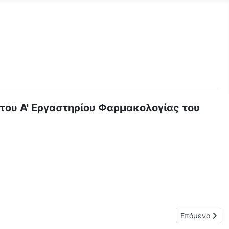
ου Α' Εργαστηρίου Φαρμακολογίας του
ωγής Υγείας
Επόμενο άρθρο
Επόμενο