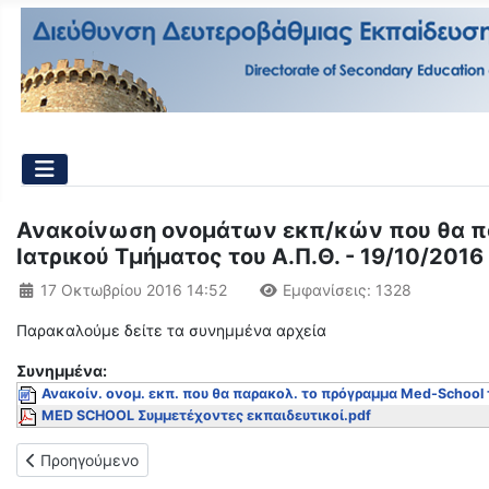
Ανακοίνωση ονομάτων εκπ/κών που θα πα
Ιατρικού Τμήματος του Α.Π.Θ. - 19/10/2016
Λεπτομέρειες
17 Οκτωβρίου 2016 14:52
Εμφανίσεις: 1328
Παρακαλούμε δείτε τα συνημμένα αρχεία
Συνημμένα:
Ανακοίν. ονομ. εκπ. που θα παρακολ. το πρόγραμμα Med-School 
MED SCHOOL Συμμετέχοντες εκπαιδευτικοί.pdf
Προηγούμενο άρθρο: Οδηγίες για την υποβολή των προγραμμά
Προηγούμενο