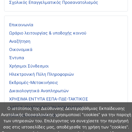
Σχολικός Επαγγελματικός Προσανατολισμός
Επικοινωνία
Ωράριο λειτουργίας & υποδοχής κοινού
Αναζήτηση
Οικονομικά
Έντυπα
Χρήσιμοι Σύνδεσμοι
Ηλεκτρονική Πύλη Πληροφοριών
Εκδρομές-Μετακινήσεις
Δικαιολογητικά Αναπληρωτών
ΧΡΗΣΙΜΑ ΕΝΤΥΠΑ ΕΣΠΑ-ΠΔΕ-ΤΑΚΤΙΚΟΣ
ΑΔΕΙΕΣ ΑΝΑΠΛΗΡΩΤΩΝ-ΝΟΜΟΛΟΓΙΑ
Ο ιστότοπος της Διεύθυνσης Δευτεροβάθμιας Εκπαίδευσης
Ανατολικής Θεσσαλονίκης χρησιμοποιεί "cookies" για την παροχή
ΑΣΕΠ ΕΚΠ/ΚΩΝ-ΕΕΠ-ΕΒΠ
των υπηρεσιών του. Επιλέγοντας να συνεχίσετε την περιήγησή
σας στις ιστοσελίδες μας, αποδέχεσθε τη χρήση των "cookies".