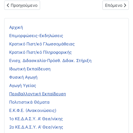
Προηγούμενο άρθρο: Ανανέωση λειτουργίας τοπικού δικτύου Π
Επόμενο άρθρ
Προηγούμενο
Επόμενο
Αρχική
Επιμορφώσεις-Εκδηλώσεις
Κρατικό Πιστ/κό Γλωσσομάθειας
Κρατικό Πιστ/κό Πληροφορικής
Ενισχ. Διδασκαλία-Πρόσθ. Διδακ. Στήριξη
Ιδιωτική Εκπαίδευση
Φυσική Αγωγή
Αγωγή Υγείας
Περιβαλλοντική Εκπαίδευση
Πολιτιστικά Θέματα
Ε.Κ.Φ.Ε. (Ανακοινώσεις)
1ο ΚΕ.Δ.Α.Σ.Υ. Α' Θεσ/νίκης
2ο ΚΕ.Δ.Α.Σ.Υ. Α' Θεσ/νίκης