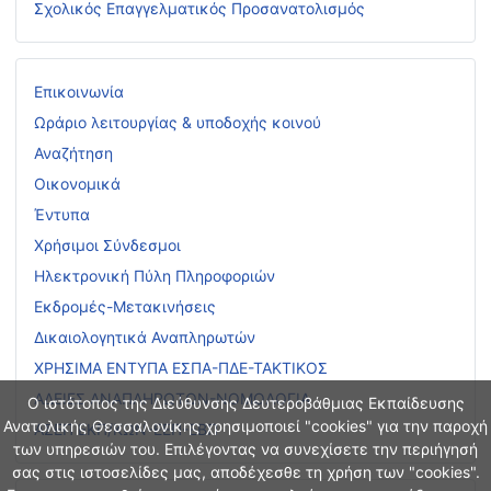
Σχολικός Επαγγελματικός Προσανατολισμός
Επικοινωνία
Ωράριο λειτουργίας & υποδοχής κοινού
Αναζήτηση
Οικονομικά
Έντυπα
Χρήσιμοι Σύνδεσμοι
Ηλεκτρονική Πύλη Πληροφοριών
Εκδρομές-Μετακινήσεις
Δικαιολογητικά Αναπληρωτών
ΧΡΗΣΙΜΑ ΕΝΤΥΠΑ ΕΣΠΑ-ΠΔΕ-ΤΑΚΤΙΚΟΣ
ΑΔΕΙΕΣ ΑΝΑΠΛΗΡΩΤΩΝ-ΝΟΜΟΛΟΓΙΑ
Ο ιστότοπος της Διεύθυνσης Δευτεροβάθμιας Εκπαίδευσης
Ανατολικής Θεσσαλονίκης χρησιμοποιεί "cookies" για την παροχή
ΑΣΕΠ ΕΚΠ/ΚΩΝ-ΕΕΠ-ΕΒΠ
των υπηρεσιών του. Επιλέγοντας να συνεχίσετε την περιήγησή
σας στις ιστοσελίδες μας, αποδέχεσθε τη χρήση των "cookies".