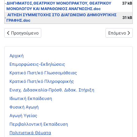
ΔΙΗΓΗΜΑΤΟΣ,ΘΕΑΤΡΙΚΟΥ ΜΟΝΟΠΡΑΚΤΟΥ, ΘΕΑΤΡΙΚΟΥ
37 kB
ΜΟΝΟΛΟΓΟΥ ΚΑΙ ΜΑΡΑΘΩΝΙΟΣ ΑΝΑΓΝΩΣΗΣ.doc
ΑΙΤΗΣΗ ΣΥΜΜΕΤΟΧΗΣ ΣΤΟ ΔΙΑΓΩΝΙΣΜΟ ΔΗΜΙΟΥΡΓΙΚΗΣ
31 kB
ΓΡΑΦΗΣ.doc
Προηγούμενο άρθρο: Ενημερωτική συνάντηση για το εκπαιδευτ
Επόμενο άρθρ
Προηγούμενο
Επόμενο
Αρχική
Επιμορφώσεις-Εκδηλώσεις
Κρατικό Πιστ/κό Γλωσσομάθειας
Κρατικό Πιστ/κό Πληροφορικής
Ενισχ. Διδασκαλία-Πρόσθ. Διδακ. Στήριξη
Ιδιωτική Εκπαίδευση
Φυσική Αγωγή
Αγωγή Υγείας
Περιβαλλοντική Εκπαίδευση
Πολιτιστικά Θέματα