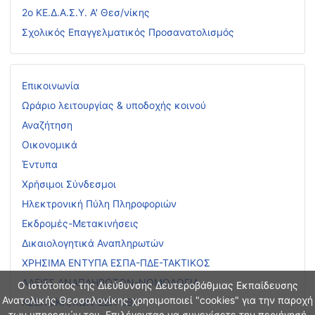
2ο ΚΕ.Δ.Α.Σ.Υ. Α' Θεσ/νίκης
Σχολικός Επαγγελματικός Προσανατολισμός
Επικοινωνία
Ωράριο λειτουργίας & υποδοχής κοινού
Αναζήτηση
Οικονομικά
Έντυπα
Χρήσιμοι Σύνδεσμοι
Ηλεκτρονική Πύλη Πληροφοριών
Εκδρομές-Μετακινήσεις
Δικαιολογητικά Αναπληρωτών
ΧΡΗΣΙΜΑ ΕΝΤΥΠΑ ΕΣΠΑ-ΠΔΕ-ΤΑΚΤΙΚΟΣ
ΑΔΕΙΕΣ ΑΝΑΠΛΗΡΩΤΩΝ-ΝΟΜΟΛΟΓΙΑ
Ο ιστότοπος της Διεύθυνσης Δευτεροβάθμιας Εκπαίδευσης
Ανατολικής Θεσσαλονίκης χρησιμοποιεί "cookies" για την παροχή
ΑΣΕΠ ΕΚΠ/ΚΩΝ-ΕΕΠ-ΕΒΠ
των υπηρεσιών του. Επιλέγοντας να συνεχίσετε την περιήγησή