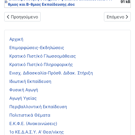
91 kB
θμιας και Β-θμιας Εκπαίδευσης.doc
Προηγούμενο άρθρο: Μεταθέσεις εκπαιδευτικών Δευτεροβάθμι
Επόμενο άρθ
Προηγούμενο
Επόμενο
Αρχική
Επιμορφώσεις-Εκδηλώσεις
Κρατικό Πιστ/κό Γλωσσομάθειας
Κρατικό Πιστ/κό Πληροφορικής
Ενισχ. Διδασκαλία-Πρόσθ. Διδακ. Στήριξη
Ιδιωτική Εκπαίδευση
Φυσική Αγωγή
Αγωγή Υγείας
Περιβαλλοντική Εκπαίδευση
Πολιτιστικά Θέματα
Ε.Κ.Φ.Ε. (Ανακοινώσεις)
1ο ΚΕ.Δ.Α.Σ.Υ. Α' Θεσ/νίκης