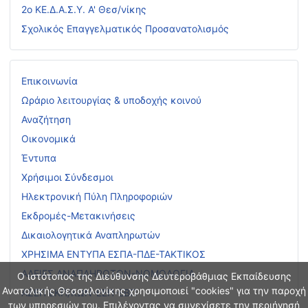
2ο ΚΕ.Δ.Α.Σ.Υ. Α' Θεσ/νίκης
Σχολικός Επαγγελματικός Προσανατολισμός
Επικοινωνία
Ωράριο λειτουργίας & υποδοχής κοινού
Αναζήτηση
Οικονομικά
Έντυπα
Χρήσιμοι Σύνδεσμοι
Ηλεκτρονική Πύλη Πληροφοριών
Εκδρομές-Μετακινήσεις
Δικαιολογητικά Αναπληρωτών
ΧΡΗΣΙΜΑ ΕΝΤΥΠΑ ΕΣΠΑ-ΠΔΕ-ΤΑΚΤΙΚΟΣ
ΑΔΕΙΕΣ ΑΝΑΠΛΗΡΩΤΩΝ-ΝΟΜΟΛΟΓΙΑ
Ο ιστότοπος της Διεύθυνσης Δευτεροβάθμιας Εκπαίδευσης
Ανατολικής Θεσσαλονίκης χρησιμοποιεί "cookies" για την παροχή
ΑΣΕΠ ΕΚΠ/ΚΩΝ-ΕΕΠ-ΕΒΠ
των υπηρεσιών του. Επιλέγοντας να συνεχίσετε την περιήγησή