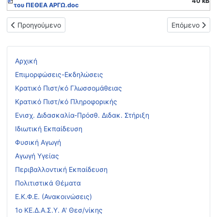
40 kB
του ΠΕΘΕΑ ΑΡΓΩ.doc
Προηγούμενο άρθρο: Σεμινάριο και βιωματικές δράσεις με θέμ
Επόμενο άρθρ
Προηγούμενο
Επόμενο
Αρχική
Επιμορφώσεις-Εκδηλώσεις
Κρατικό Πιστ/κό Γλωσσομάθειας
Κρατικό Πιστ/κό Πληροφορικής
Ενισχ. Διδασκαλία-Πρόσθ. Διδακ. Στήριξη
Ιδιωτική Εκπαίδευση
Φυσική Αγωγή
Αγωγή Υγείας
Περιβαλλοντική Εκπαίδευση
Πολιτιστικά Θέματα
Ε.Κ.Φ.Ε. (Ανακοινώσεις)
1ο ΚΕ.Δ.Α.Σ.Υ. Α' Θεσ/νίκης