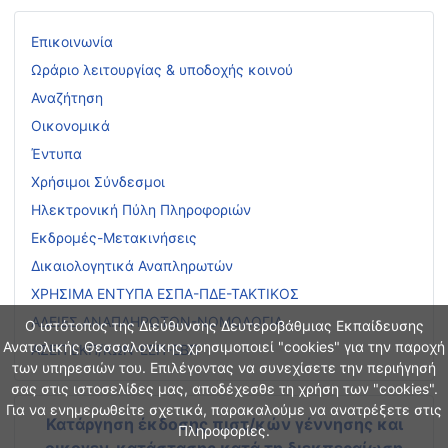
Επικοινωνία
Ωράριο λειτουργίας & υποδοχής κοινού
Αναζήτηση
Οικονομικά
Έντυπα
Χρήσιμοι Σύνδεσμοι
Ηλεκτρονική Πύλη Πληροφοριών
Εκδρομές-Μετακινήσεις
Δικαιολογητικά Αναπληρωτών
ΧΡΗΣΙΜΑ ΕΝΤΥΠΑ ΕΣΠΑ-ΠΔΕ-ΤΑΚΤΙΚΟΣ
ΑΔΕΙΕΣ ΑΝΑΠΛΗΡΩΤΩΝ-ΝΟΜΟΛΟΓΙΑ
Ο ιστότοπος της Διεύθυνσης Δευτεροβάθμιας Εκπαίδευσης
Ανατολικής Θεσσαλονίκης χρησιμοποιεί "cookies" για την παροχή
ΑΣΕΠ ΕΚΠ/ΚΩΝ-ΕΕΠ-ΕΒΠ
των υπηρεσιών του. Επιλέγοντας να συνεχίσετε την περιήγησή
σας στις ιστοσελίδες μας, αποδέχεσθε τη χρήση των "cookies".
Για να ενημερωθείτε σχετικά, παρακαλούμε να ανατρέξετε στις
Κατάργηση έκδοσης πιστ/κών γέννησης και
Πληροφορίες.
οικογεν. κατάστασης
κατά τη διεκπεραίωση