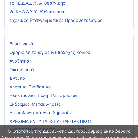
1ο ΚΕ.Δ.Α.Σ.Υ. Α' Θεσ/νίκης
2ο ΚΕ.Δ.Α.Σ.Υ. Α' Θεσ/νίκης
Σχολικός Επαγγελματικός Προσανατολισμός
Επικοινωνία
Ωράριο λειτουργίας & υποδοχής κοινού
Αναζήτηση
Οικονομικά
Έντυπα
Χρήσιμοι Σύνδεσμοι
Ηλεκτρονική Πύλη Πληροφοριών
Εκδρομές-Μετακινήσεις
Δικαιολογητικά Αναπληρωτών
ΧΡΗΣΙΜΑ ΕΝΤΥΠΑ ΕΣΠΑ-ΠΔΕ-ΤΑΚΤΙΚΟΣ
ΑΔΕΙΕΣ ΑΝΑΠΛΗΡΩΤΩΝ-ΝΟΜΟΛΟΓΙΑ
Ο ιστότοπος της Διεύθυνσης Δευτεροβάθμιας Εκπαίδευσης
Ανατολικής Θεσσαλονίκης χρησιμοποιεί "cookies" για την παροχή