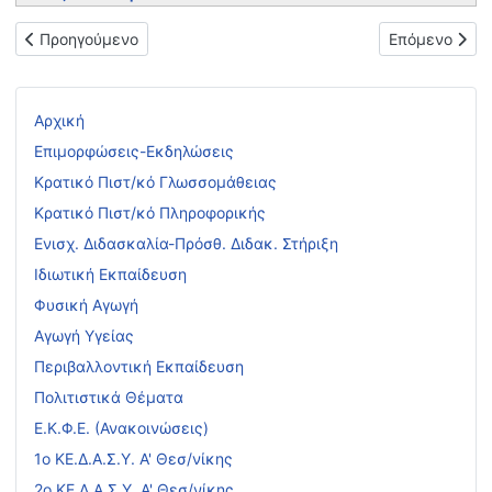
Προηγούμενο άρθρο: Δελτίο Τύπου Προγράμματος και Εξετασ
Επόμενο άρθρ
Προηγούμενο
Επόμενο
Αρχική
Επιμορφώσεις-Εκδηλώσεις
Κρατικό Πιστ/κό Γλωσσομάθειας
Κρατικό Πιστ/κό Πληροφορικής
Ενισχ. Διδασκαλία-Πρόσθ. Διδακ. Στήριξη
Ιδιωτική Εκπαίδευση
Φυσική Αγωγή
Αγωγή Υγείας
Περιβαλλοντική Εκπαίδευση
Πολιτιστικά Θέματα
Ε.Κ.Φ.Ε. (Ανακοινώσεις)
1ο ΚΕ.Δ.Α.Σ.Υ. Α' Θεσ/νίκης
2ο ΚΕ.Δ.Α.Σ.Υ. Α' Θεσ/νίκης