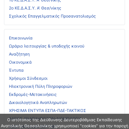
2ο ΚΕ.Δ.Α.Σ.Υ. Α' Θεσ/νίκης
Σχολικός Επαγγελματικός Προσανατολισμός
Επικοινωνία
Ωράριο λειτουργίας & υποδοχής κοινού
Αναζήτηση
Οικονομικά
Έντυπα
Χρήσιμοι Σύνδεσμοι
Ηλεκτρονική Πύλη Πληροφοριών
Εκδρομές-Μετακινήσεις
Δικαιολογητικά Αναπληρωτών
ΧΡΗΣΙΜΑ ΕΝΤΥΠΑ ΕΣΠΑ-ΠΔΕ-ΤΑΚΤΙΚΟΣ
ΑΔΕΙΕΣ ΑΝΑΠΛΗΡΩΤΩΝ-ΝΟΜΟΛΟΓΙΑ
Ο ιστότοπος της Διεύθυνσης Δευτεροβάθμιας Εκπαίδευσης
Ανατολικής Θεσσαλονίκης χρησιμοποιεί "cookies" για την παροχή
ΑΣΕΠ ΕΚΠ/ΚΩΝ-ΕΕΠ-ΕΒΠ