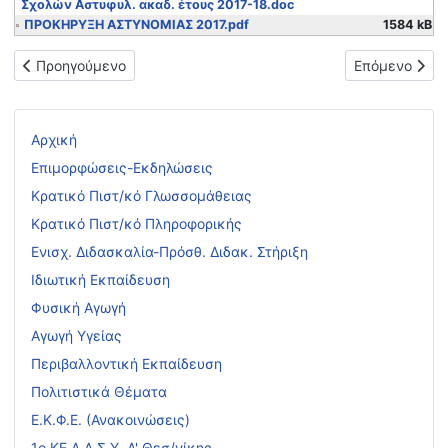
Σχολών Αστυφυλ. ακαδ. έτους 2017-18.doc
ΠΡΟΚΗΡΥΞΗ ΑΣΤΥΝΟΜΙΑΣ 2017.pdf
1584 kB
Προηγούμενο άρθρο: Οδηγίες για την εισαγωγή στην Τριτοβάθ
Επόμενο άρθρο
Προηγούμενο
Επόμενο
Αρχική
Επιμορφώσεις-Εκδηλώσεις
Κρατικό Πιστ/κό Γλωσσομάθειας
Κρατικό Πιστ/κό Πληροφορικής
Ενισχ. Διδασκαλία-Πρόσθ. Διδακ. Στήριξη
Ιδιωτική Εκπαίδευση
Φυσική Αγωγή
Αγωγή Υγείας
Περιβαλλοντική Εκπαίδευση
Πολιτιστικά Θέματα
Ε.Κ.Φ.Ε. (Ανακοινώσεις)
1ο ΚΕ.Δ.Α.Σ.Υ. Α' Θεσ/νίκης