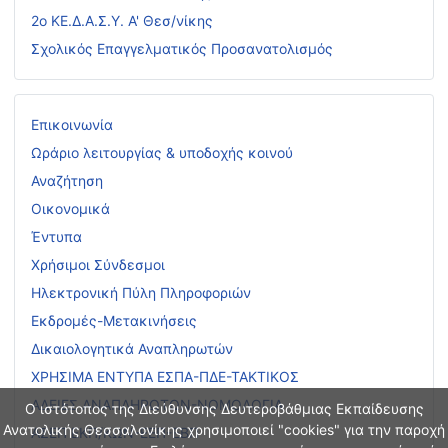
2ο ΚΕ.Δ.Α.Σ.Υ. Α' Θεσ/νίκης
Σχολικός Επαγγελματικός Προσανατολισμός
Επικοινωνία
Ωράριο λειτουργίας & υποδοχής κοινού
Αναζήτηση
Οικονομικά
Έντυπα
Χρήσιμοι Σύνδεσμοι
Ηλεκτρονική Πύλη Πληροφοριών
Εκδρομές-Μετακινήσεις
Δικαιολογητικά Αναπληρωτών
ΧΡΗΣΙΜΑ ΕΝΤΥΠΑ ΕΣΠΑ-ΠΔΕ-ΤΑΚΤΙΚΟΣ
ΑΔΕΙΕΣ ΑΝΑΠΛΗΡΩΤΩΝ-ΝΟΜΟΛΟΓΙΑ
Ο ιστότοπος της Διεύθυνσης Δευτεροβάθμιας Εκπαίδευσης
Ανατολικής Θεσσαλονίκης χρησιμοποιεί "cookies" για την παροχή
ΑΣΕΠ ΕΚΠ/ΚΩΝ-ΕΕΠ-ΕΒΠ