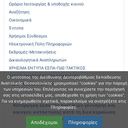
Ωράριο λειτουργίας & υποδοχής κοινού
Αναζήτηση
Οικονομικά
Έντυπα
Χρήσιμοι Σύνδεσμοι
Ηλεκτρονική Πύλη Πληροφοριών
Εκδρομές-Μετακινήσεις
Δικαιολογητικά Αναπληρωτών
ΧΡΗΣΙΜΑ ΕΝΤΥΠΑ ΕΣΠΑ-ΠΔΕ-ΤΑΚΤΙΚΟΣ
ΑΔΕΙΕΣ ΑΝΑΠΛΗΡΩΤΩΝ-ΝΟΜΟΛΟΓΙΑ
Ο ιστότοπος της Διεύθυνσης Δευτεροβάθμιας Εκπαίδευσης
Ανατολικής Θεσσαλονίκης χρησιμοποιεί "cookies" για την παροχή
ΑΣΕΠ ΕΚΠ/ΚΩΝ-ΕΕΠ-ΕΒΠ
των υπηρεσιών του. Επιλέγοντας να συνεχίσετε την περιήγησή
σας στις ιστοσελίδες μας, αποδέχεσθε τη χρήση των "cookies".
Για να ενημερωθείτε σχετικά, παρακαλούμε να ανατρέξετε στις
Κατάργηση έκδοσης πιστ/κών γέννησης και
Πληροφορίες.
οικογεν. κατάστασης
κατά τη διεκπεραίωση
διοικητικών διαδικασιών
Αποδέχομαι
Πληροφορίες