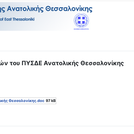
ών του ΠΥΣΔΕ Ανατολικής Θεσσαλονίκης
ικής Θεσσαλονίκης.doc
97 kB
ΘΜΩΝ ΕΚΠ/ΚΩΝ ΜΕ ΠΡΑΞΗ ΠΥΣΔΕ 44/22-09-2017