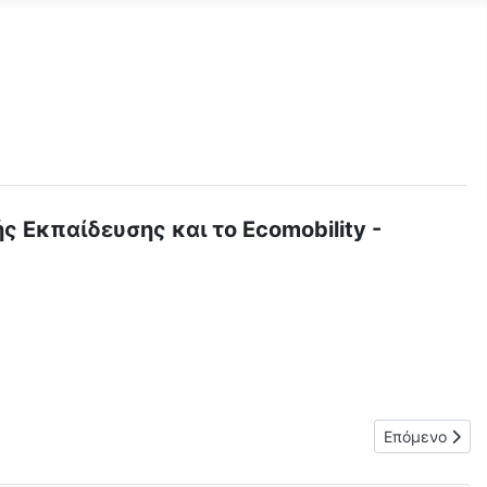
ς Εκπαίδευσης και το Ecomobility -
ριήγηση - 14/10/2017
Επόμενο άρθρ
Επόμενο