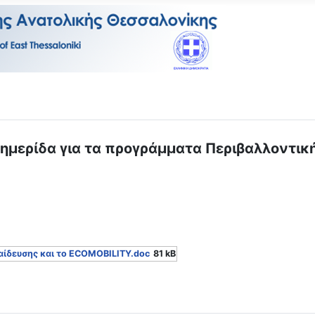
 ημερίδα για τα προγράμματα Περιβαλλοντική
αίδευσης και το ECOMOBILITY.doc
81 kB
το Πάικο": Πρόσκληση συμμετοχής σε μονοήμερη εκπαιδευτική πε