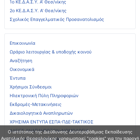
1ο ΚΕ.Δ.Α.Σ.Υ. Α' Θεσ/νίκης
2ο ΚΕ.Δ.Α.Σ.Υ. Α' Θεσ/νίκης
Σχολικός Επαγγελματικός Προσανατολισμός
Επικοινωνία
Ωράριο λειτουργίας & υποδοχής κοινού
Αναζήτηση
Οικονομικά
Έντυπα
Χρήσιμοι Σύνδεσμοι
Ηλεκτρονική Πύλη Πληροφοριών
Εκδρομές-Μετακινήσεις
Δικαιολογητικά Αναπληρωτών
ΧΡΗΣΙΜΑ ΕΝΤΥΠΑ ΕΣΠΑ-ΠΔΕ-ΤΑΚΤΙΚΟΣ
ΑΔΕΙΕΣ ΑΝΑΠΛΗΡΩΤΩΝ-ΝΟΜΟΛΟΓΙΑ
Ο ιστότοπος της Διεύθυνσης Δευτεροβάθμιας Εκπαίδευσης
Ανατολικής Θεσσαλονίκης χρησιμοποιεί "cookies" για την παροχή
ΑΣΕΠ ΕΚΠ/ΚΩΝ-ΕΕΠ-ΕΒΠ