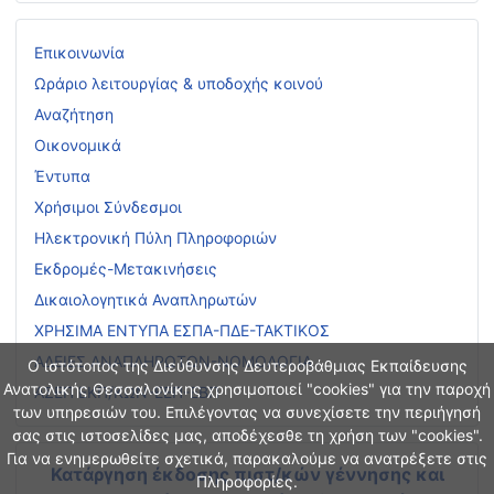
Επικοινωνία
Ωράριο λειτουργίας & υποδοχής κοινού
Αναζήτηση
Οικονομικά
Έντυπα
Χρήσιμοι Σύνδεσμοι
Ηλεκτρονική Πύλη Πληροφοριών
Εκδρομές-Μετακινήσεις
Δικαιολογητικά Αναπληρωτών
ΧΡΗΣΙΜΑ ΕΝΤΥΠΑ ΕΣΠΑ-ΠΔΕ-ΤΑΚΤΙΚΟΣ
ΑΔΕΙΕΣ ΑΝΑΠΛΗΡΩΤΩΝ-ΝΟΜΟΛΟΓΙΑ
Ο ιστότοπος της Διεύθυνσης Δευτεροβάθμιας Εκπαίδευσης
Ανατολικής Θεσσαλονίκης χρησιμοποιεί "cookies" για την παροχή
ΑΣΕΠ ΕΚΠ/ΚΩΝ-ΕΕΠ-ΕΒΠ
των υπηρεσιών του. Επιλέγοντας να συνεχίσετε την περιήγησή
σας στις ιστοσελίδες μας, αποδέχεσθε τη χρήση των "cookies".
Για να ενημερωθείτε σχετικά, παρακαλούμε να ανατρέξετε στις
Κατάργηση έκδοσης πιστ/κών γέννησης και
Πληροφορίες.