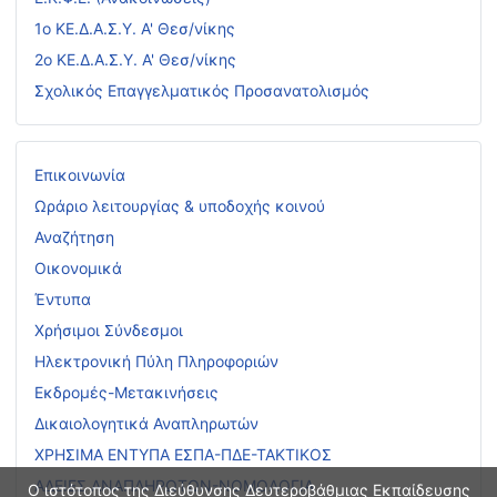
1ο ΚΕ.Δ.Α.Σ.Υ. Α' Θεσ/νίκης
2ο ΚΕ.Δ.Α.Σ.Υ. Α' Θεσ/νίκης
Σχολικός Επαγγελματικός Προσανατολισμός
Επικοινωνία
Ωράριο λειτουργίας & υποδοχής κοινού
Αναζήτηση
Οικονομικά
Έντυπα
Χρήσιμοι Σύνδεσμοι
Ηλεκτρονική Πύλη Πληροφοριών
Εκδρομές-Μετακινήσεις
Δικαιολογητικά Αναπληρωτών
ΧΡΗΣΙΜΑ ΕΝΤΥΠΑ ΕΣΠΑ-ΠΔΕ-ΤΑΚΤΙΚΟΣ
ΑΔΕΙΕΣ ΑΝΑΠΛΗΡΩΤΩΝ-ΝΟΜΟΛΟΓΙΑ
Ο ιστότοπος της Διεύθυνσης Δευτεροβάθμιας Εκπαίδευσης