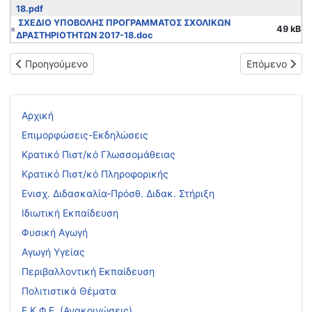
18.pdf
ΣΧΕΔΙΟ ΥΠΟΒΟΛΗΣ ΠΡΟΓΡΑΜΜΑΤΟΣ ΣΧΟΛΙΚΩΝ
49 kB
ΔΡΑΣΤΗΡΙΟΤΗΤΩΝ 2017-18.doc
Προηγούμενο άρθρο: Συμμετέχοντες εκπ/κοί στο εκπ/κό εργασ
Επόμενο άρθρ
Προηγούμενο
Επόμενο
Αρχική
Επιμορφώσεις-Εκδηλώσεις
Κρατικό Πιστ/κό Γλωσσομάθειας
Κρατικό Πιστ/κό Πληροφορικής
Ενισχ. Διδασκαλία-Πρόσθ. Διδακ. Στήριξη
Ιδιωτική Εκπαίδευση
Φυσική Αγωγή
Αγωγή Υγείας
Περιβαλλοντική Εκπαίδευση
Πολιτιστικά Θέματα
Ε.Κ.Φ.Ε. (Ανακοινώσεις)