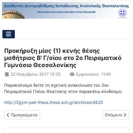
Προκήρυξη μίας (1) κενής θέσης
μαθήτριας Β' Γ/σίου στο 2ο Πειραματικό
Γυμνάσιο Θεσσαλονίκης
Λεπτομέρειες
22 Νοεμβρίου 2017 12:35
Εμφανίσεις: 1149
Παρακαλούμε δείτε τη σχετική ανακοίνωση του 2ου
Πειραματικού Γ/σίου Θεσ/νίκης στον παρακάτω σύνδεσμο:
http://2gym-peir-thess.thess.sch.gr/archives/4625
Προηγούμενο άρθρο: Πρόσκληση σε φιλανθρωπικό Χριστουγεννι
Επόμενο άρθρ
Προηγούμενο
Επόμενο