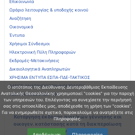
Επικοινωνία
Ωράριο λειτουργίας & υποδοχής κοινού
Αναζήτηση
Οικονομικά
Έντυπα
Χρήσιμοι Σύνδεσμοι
Ηλεκτρονική Πύλη Πληροφοριών
Εκδρομές-Μετακινήσεις
Δικαιολογητικά Αναπληρωτών
ΧΡΗΣΙΜΑ ΕΝΤΥΠΑ ΕΣΠΑ-ΠΔΕ-ΤΑΚΤΙΚΟΣ
ΑΔΕΙΕΣ ΑΝΑΠΛΗΡΩΤΩΝ-ΝΟΜΟΛΟΓΙΑ
Ο ιστότοπος της Διεύθυνσης Δευτεροβάθμιας Εκπαίδευσης
Ανατολικής Θεσσαλονίκης χρησιμοποιεί "cookies" για την παροχή
ΑΣΕΠ ΕΚΠ/ΚΩΝ-ΕΕΠ-ΕΒΠ
των υπηρεσιών του. Επιλέγοντας να συνεχίσετε την περιήγησή
σας στις ιστοσελίδες μας, αποδέχεσθε τη χρήση των "cookies".
Για να ενημερωθείτε σχετικά, παρακαλούμε να ανατρέξετε στις
Κατάργηση έκδοσης πιστ/κών γέννησης και
Πληροφορίες.
οικογεν. κατάστασης
κατά τη διεκπεραίωση
διοικητικών διαδικασιών
Αποδέχομαι
Πληροφορίες