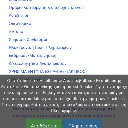
Ωράριο λειτουργίας & υποδοχής κοινού
Αναζήτηση
Οικονομικά
Έντυπα
Χρήσιμοι Σύνδεσμοι
Ηλεκτρονική Πύλη Πληροφοριών
Εκδρομές-Μετακινήσεις
Δικαιολογητικά Αναπληρωτών
ΧΡΗΣΙΜΑ ΕΝΤΥΠΑ ΕΣΠΑ-ΠΔΕ-ΤΑΚΤΙΚΟΣ
ΑΔΕΙΕΣ ΑΝΑΠΛΗΡΩΤΩΝ-ΝΟΜΟΛΟΓΙΑ
Ο ιστότοπος της Διεύθυνσης Δευτεροβάθμιας Εκπαίδευσης
Ανατολικής Θεσσαλονίκης χρησιμοποιεί "cookies" για την παροχή
ΑΣΕΠ ΕΚΠ/ΚΩΝ-ΕΕΠ-ΕΒΠ
των υπηρεσιών του. Επιλέγοντας να συνεχίσετε την περιήγησή
σας στις ιστοσελίδες μας, αποδέχεσθε τη χρήση των "cookies".
Για να ενημερωθείτε σχετικά, παρακαλούμε να ανατρέξετε στις
Κατάργηση έκδοσης πιστ/κών γέννησης και
Πληροφορίες.
οικογεν. κατάστασης
κατά τη διεκπεραίωση
διοικητικών διαδικασιών
Αποδέχομαι
Πληροφορίες