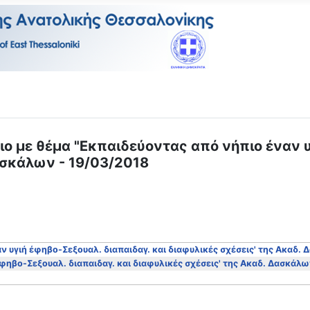
ιο με θέμα "Εκπαιδεύοντας από νήπιο έναν
ασκάλων - 19/03/2018
αν υγιή έφηβο-Σεξουαλ. διαπαιδαγ. και διαφυλικές σχέσεις' της Ακαδ.
έφηβο-Σεξουαλ. διαπαιδαγ. και διαφυλικές σχέσεις' της Ακαδ. Δασκάλω
' Βοηθειών του Ελληνικού Ερυθρού Σταυρού