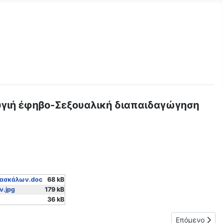
 υγιή έφηβο-Σεξουαλική διαπαιδαγώγηση
 Δασκάλων.doc
68 kB
ν.jpg
179 kB
36 kB
Επόμενο άρθρ
Επόμενο