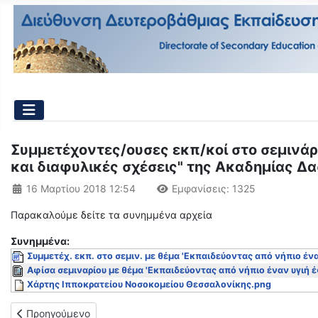
Συμμετέχοντες/ουσες εκπ/κοί στο σεμινάρ
και διαφυλικές σχέσεις" της Ακαδημίας Δ
Λεπτομέρειες
16 Μαρτίου 2018 12:54
Εμφανίσεις: 1325
Παρακαλούμε δείτε τα συνημμένα αρχεία
Συνημμένα:
Συμμετέχ. εκπ. στο σεμιν. με θέμα 'Εκπαιδεύοντας από νήπιο έν
Αφίσα σεμιναρίου με θέμα 'Εκπαιδεύοντας από νήπιο έναν υγιή 
Χάρτης Ιπποκρατείου Νοσοκομείου Θεσσαλονίκης.png
Προηγούμενο άρθρο: Πίνακας συμμετεχόντων στα σεμινάρια Α
Προηγούμενο