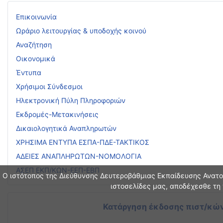
Επικοινωνία
Ωράριο λειτουργίας & υποδοχής κοινού
Αναζήτηση
Οικονομικά
Έντυπα
Χρήσιμοι Σύνδεσμοι
Ηλεκτρονική Πύλη Πληροφοριών
Εκδρομές-Μετακινήσεις
Δικαιολογητικά Αναπληρωτών
ΧΡΗΣΙΜΑ ΕΝΤΥΠΑ ΕΣΠΑ-ΠΔΕ-ΤΑΚΤΙΚΟΣ
ΑΔΕΙΕΣ ΑΝΑΠΛΗΡΩΤΩΝ-ΝΟΜΟΛΟΓΙΑ
ΑΣΕΠ ΕΚΠ/ΚΩΝ-ΕΕΠ-ΕΒΠ
Ο ιστότοπος της Διεύθυνσης Δευτεροβάθμιας Εκπαίδευσης Ανατολ
ιστοσελίδες μας, αποδέχεσθε τη 
Κατάργηση έκδοσης πιστ/κών