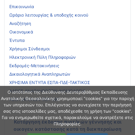
Επικοινωνία
Ωράριο λειτουργίας & υποδοχής κοινού
Αναζήτηση
Οικονομικά
Έντυπα
Χρήσιμοι Σύνδεσμοι
Ηλεκτρονική Πύλη Πληροφοριών
Εκδρομές-Μετακινήσεις
Δικαιολογητικά Αναπληρωτών
ΧΡΗΣΙΜΑ ΕΝΤΥΠΑ ΕΣΠΑ-ΠΔΕ-ΤΑΚΤΙΚΟΣ
ΑΔΕΙΕΣ ΑΝΑΠΛΗΡΩΤΩΝ-ΝΟΜΟΛΟΓΙΑ
Ο ιστότοπος της Διεύθυνσης Δευτεροβάθμιας Εκπαίδευσης
Ανατολικής Θεσσαλονίκης χρησιμοποιεί "cookies" για την παροχή
ΑΣΕΠ ΕΚΠ/ΚΩΝ-ΕΕΠ-ΕΒΠ
των υπηρεσιών του. Επιλέγοντας να συνεχίσετε την περιήγησή
σας στις ιστοσελίδες μας, αποδέχεσθε τη χρήση των "cookies".
Για να ενημερωθείτε σχετικά, παρακαλούμε να ανατρέξετε στις
Κατάργηση έκδοσης πιστ/κών γέννησης και
Πληροφορίες.
οικογεν. κατάστασης
κατά τη διεκπεραίωση