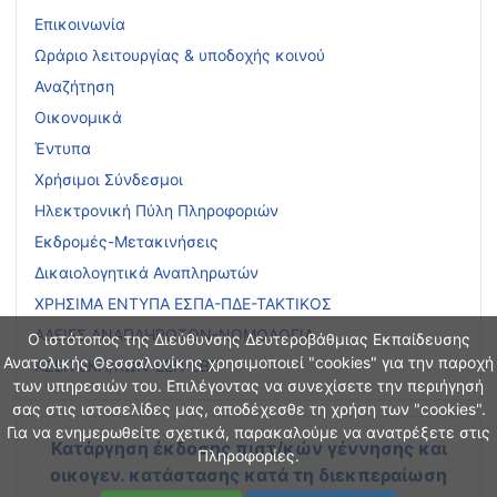
Επικοινωνία
Ωράριο λειτουργίας & υποδοχής κοινού
Αναζήτηση
Οικονομικά
Έντυπα
Χρήσιμοι Σύνδεσμοι
Ηλεκτρονική Πύλη Πληροφοριών
Εκδρομές-Μετακινήσεις
Δικαιολογητικά Αναπληρωτών
ΧΡΗΣΙΜΑ ΕΝΤΥΠΑ ΕΣΠΑ-ΠΔΕ-ΤΑΚΤΙΚΟΣ
ΑΔΕΙΕΣ ΑΝΑΠΛΗΡΩΤΩΝ-ΝΟΜΟΛΟΓΙΑ
Ο ιστότοπος της Διεύθυνσης Δευτεροβάθμιας Εκπαίδευσης
Ανατολικής Θεσσαλονίκης χρησιμοποιεί "cookies" για την παροχή
ΑΣΕΠ ΕΚΠ/ΚΩΝ-ΕΕΠ-ΕΒΠ
των υπηρεσιών του. Επιλέγοντας να συνεχίσετε την περιήγησή
σας στις ιστοσελίδες μας, αποδέχεσθε τη χρήση των "cookies".
Για να ενημερωθείτε σχετικά, παρακαλούμε να ανατρέξετε στις
Κατάργηση έκδοσης πιστ/κών γέννησης και
Πληροφορίες.
οικογεν. κατάστασης
κατά τη διεκπεραίωση