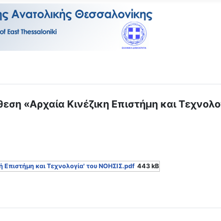
ση «Αρχαία Κινέζικη Επιστήμη και Τεχνολογ
ή Επιστήμη και Τεχνολογία' του ΝΟΗΣΙΣ.pdf
443 kB
θήσουν την Εκπαιδευτική επίσκεψη-ξενάγηση στην περιοδική έκθ