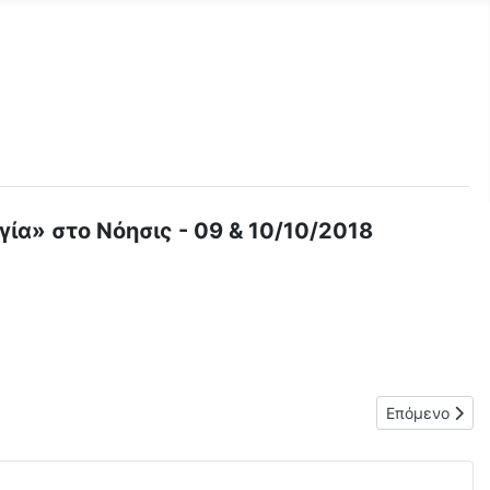
ία» στο Νόησις - 09 & 10/10/2018
εση «Αρχαία Κινέζικη Επιστήμη και Τεχνολογία» - 09 & 10/10/2
Επόμενο άρθρ
Επόμενο