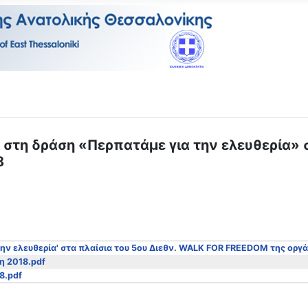
 στη δράση «Περπατάμε για την ελευθερία» 
8
 την ελευθερία' στα πλαίσια του 5ου Διεθν. WALK FOR FREEDOM της ορ
κη 2018.pdf
8.pdf
ΠΑΙΔΕΥΤΙΚΟΙ ΣΤΗΝ ΕΝΗΜΕΡΩΤΙΚΗ ΣΥΝΑΝΤΗΣΗ ΜΕ ΘΕΜΑ «ΔΗΜΙΟΥΡ