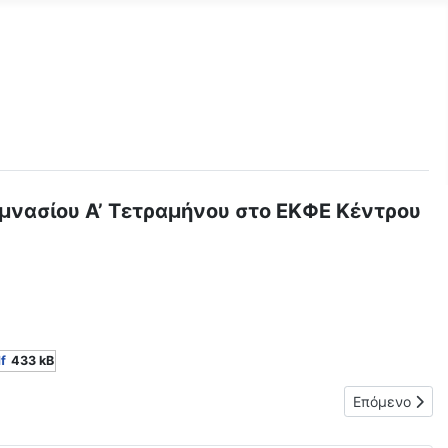
μνασίου Α’ Τετραμήνου στο ΕΚΦΕ Κέντρου
f
433 kB
03/2019
Επόμενο άρθρο
Επόμενο