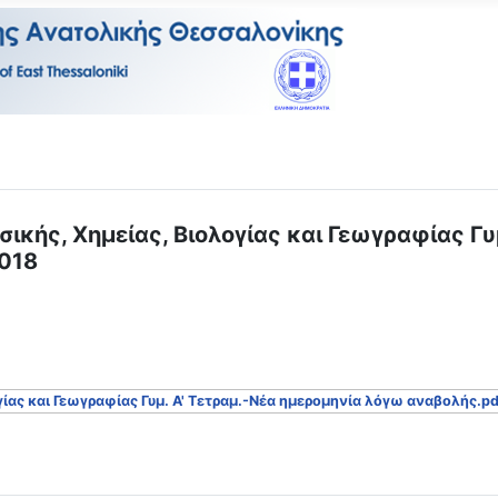
κής, Χημείας, Βιολογίας και Γεωγραφίας Γυ
2018
ας και Γεωγραφίας Γυμ. Α' Τετραμ.-Νέα ημερομηνία λόγω αναβολής.pd
ν - International Masterclasses 2019 από το ΕΚΦΕ Κέντρου - 19/