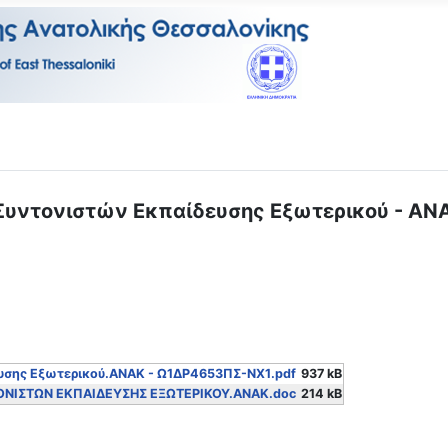
 Συντονιστών Εκπαίδευσης Εξωτερικού - 
υσης Εξωτερικού.ΑΝΑΚ - Ω1ΔΡ4653ΠΣ-ΝΧ1.pdf
937 kB
ΟΝΙΣΤΩΝ ΕΚΠΑΙΔΕΥΣΗΣ ΕΞΩΤΕΡΙΚΟΥ.ΑΝΑΚ.doc
214 kB
 διδακτικού προσωπικού στα Ευρωπαϊκά Σχολεία για το σχολικό 