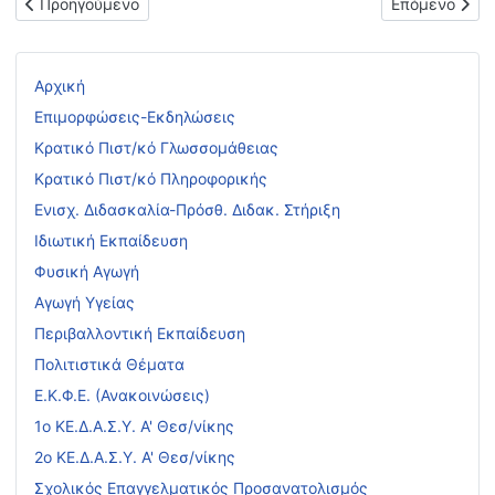
Προηγούμενο άρθρο: Συμπληρωματική ειδική πρόσκληση κάλυψ
Επόμενο άρθ
Προηγούμενο
Επόμενο
Αρχική
Επιμορφώσεις-Εκδηλώσεις
Κρατικό Πιστ/κό Γλωσσομάθειας
Κρατικό Πιστ/κό Πληροφορικής
Ενισχ. Διδασκαλία-Πρόσθ. Διδακ. Στήριξη
Ιδιωτική Εκπαίδευση
Φυσική Αγωγή
Αγωγή Υγείας
Περιβαλλοντική Εκπαίδευση
Πολιτιστικά Θέματα
Ε.Κ.Φ.Ε. (Ανακοινώσεις)
1ο ΚΕ.Δ.Α.Σ.Υ. Α' Θεσ/νίκης
2ο ΚΕ.Δ.Α.Σ.Υ. Α' Θεσ/νίκης
Σχολικός Επαγγελματικός Προσανατολισμός