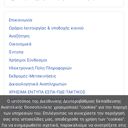
Επικοινωνία
Ωράριο λειτουργίας & υποδοχής κοινού
Αναζήτηση
Οικονομικά
Έντυπα
Χρήσιμοι Σύνδεσμοι
Ηλεκτρονική Πύλη Πληροφοριών
Εκδρομές-Μετακινήσεις
Δικαιολογητικά Αναπληρωτών
ΧΡΗΣΙΜΑ ΕΝΤΥΠΑ ΕΣΠΑ-ΠΔΕ-ΤΑΚΤΙΚΟΣ
ΑΔΕΙΕΣ ΑΝΑΠΛΗΡΩΤΩΝ-ΝΟΜΟΛΟΓΙΑ
Ο ιστότοπος της Διεύθυνσης Δευτεροβάθμιας Εκπαίδευσης
Ανατολικής Θεσσαλονίκης χρησιμοποιεί "cookies" για την παροχή
ΑΣΕΠ ΕΚΠ/ΚΩΝ-ΕΕΠ-ΕΒΠ
των υπηρεσιών του. Επιλέγοντας να συνεχίσετε την περιήγησή
σας στις ιστοσελίδες μας, αποδέχεσθε τη χρήση των "cookies".
Για να ενημερωθείτε σχετικά, παρακαλούμε να ανατρέξετε στις