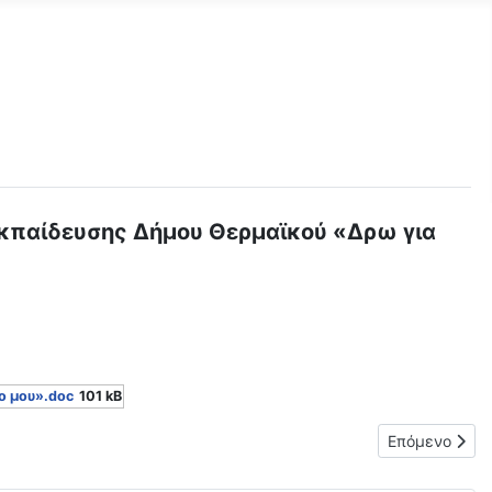
Εκπαίδευσης Δήμου Θερμαϊκού «Δρω για
ο μου».doc
101 kB
Επόμενο άρθρο
Επόμενο