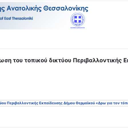
ωση του τοπικού δικτύου Περιβαλλοντικής 
ύου Περιβαλλοντικής Εκπαίδευσης Δήμου Θερμαϊκού «Δρω για τον τόπ
έ το!" - 27/03/2019