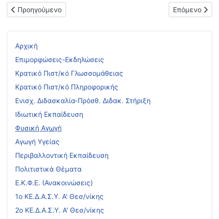
Προηγούμενο άρθρο: Προκήρυξη Πανελληνίων Αγώνων Επιτραπέζ
Επόμενο άρθρ
Προηγούμενο
Επόμενο
Αρχική
Επιμορφώσεις-Εκδηλώσεις
Κρατικό Πιστ/κό Γλωσσομάθειας
Κρατικό Πιστ/κό Πληροφορικής
Ενισχ. Διδασκαλία-Πρόσθ. Διδακ. Στήριξη
Ιδιωτική Εκπαίδευση
Φυσική Αγωγή
Αγωγή Υγείας
Περιβαλλοντική Εκπαίδευση
Πολιτιστικά Θέματα
Ε.Κ.Φ.Ε. (Ανακοινώσεις)
1ο ΚΕ.Δ.Α.Σ.Υ. Α' Θεσ/νίκης
2ο ΚΕ.Δ.Α.Σ.Υ. Α' Θεσ/νίκης