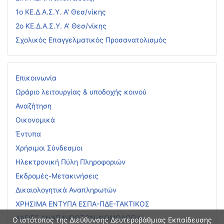
1ο ΚΕ.Δ.Α.Σ.Υ. Α' Θεσ/νίκης
2ο ΚΕ.Δ.Α.Σ.Υ. Α' Θεσ/νίκης
Σχολικός Επαγγελματικός Προσανατολισμός
Επικοινωνία
Ωράριο λειτουργίας & υποδοχής κοινού
Αναζήτηση
Οικονομικά
Έντυπα
Χρήσιμοι Σύνδεσμοι
Ηλεκτρονική Πύλη Πληροφοριών
Εκδρομές-Μετακινήσεις
Δικαιολογητικά Αναπληρωτών
ΧΡΗΣΙΜΑ ΕΝΤΥΠΑ ΕΣΠΑ-ΠΔΕ-ΤΑΚΤΙΚΟΣ
ΑΔΕΙΕΣ ΑΝΑΠΛΗΡΩΤΩΝ-ΝΟΜΟΛΟΓΙΑ
Ο ιστότοπος της Διεύθυνσης Δευτεροβάθμιας Εκπαίδευσης