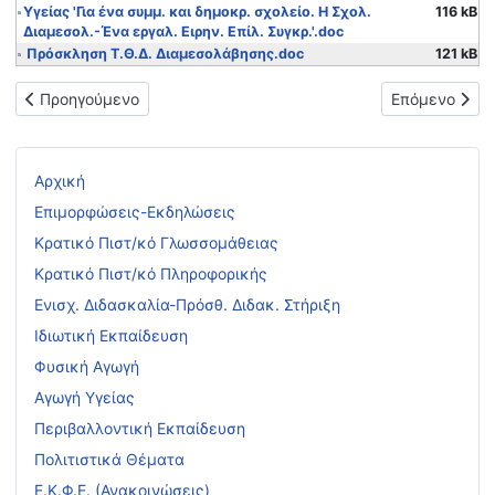
Υγείας 'Για ένα συμμ. και δημοκρ. σχολείο. Η Σχολ.
116 kB
Διαμεσολ.-Ένα εργαλ. Ειρην. Επίλ. Συγκρ.'.doc
Πρόσκληση Τ.Θ.Δ. Διαμεσολάβησης.doc
121 kB
Προηγούμενο άρθρο: Εγκρίσεις φορέων-Συνεργασία σχολείων μ
Επόμενο άρθ
Προηγούμενο
Επόμενο
Αρχική
Επιμορφώσεις-Εκδηλώσεις
Κρατικό Πιστ/κό Γλωσσομάθειας
Κρατικό Πιστ/κό Πληροφορικής
Ενισχ. Διδασκαλία-Πρόσθ. Διδακ. Στήριξη
Ιδιωτική Εκπαίδευση
Φυσική Αγωγή
Αγωγή Υγείας
Περιβαλλοντική Εκπαίδευση
Πολιτιστικά Θέματα
Ε.Κ.Φ.Ε. (Ανακοινώσεις)