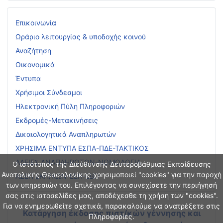
Επικοινωνία
Ωράριο λειτουργίας & υποδοχής κοινού
Αναζήτηση
Οικονομικά
Έντυπα
Χρήσιμοι Σύνδεσμοι
Ηλεκτρονική Πύλη Πληροφοριών
Εκδρομές-Μετακινήσεις
Δικαιολογητικά Αναπληρωτών
ΧΡΗΣΙΜΑ ΕΝΤΥΠΑ ΕΣΠΑ-ΠΔΕ-ΤΑΚΤΙΚΟΣ
ΑΔΕΙΕΣ ΑΝΑΠΛΗΡΩΤΩΝ-ΝΟΜΟΛΟΓΙΑ
Ο ιστότοπος της Διεύθυνσης Δευτεροβάθμιας Εκπαίδευσης
Ανατολικής Θεσσαλονίκης χρησιμοποιεί "cookies" για την παροχή
ΑΣΕΠ ΕΚΠ/ΚΩΝ-ΕΕΠ-ΕΒΠ
των υπηρεσιών του. Επιλέγοντας να συνεχίσετε την περιήγησή
σας στις ιστοσελίδες μας, αποδέχεσθε τη χρήση των "cookies".
Για να ενημερωθείτε σχετικά, παρακαλούμε να ανατρέξετε στις
Κατάργηση έκδοσης πιστ/κών γέννησης και
Πληροφορίες.