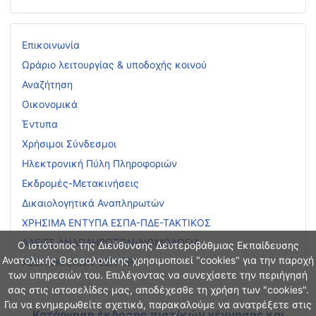
Επικοινωνία
Ωράριο λειτουργίας & υποδοχής κοινού
Αναζήτηση
Οικονομικά
Έντυπα
Χρήσιμοι Σύνδεσμοι
Ηλεκτρονική Πύλη Πληροφοριών
Εκδρομές-Μετακινήσεις
Δικαιολογητικά Αναπληρωτών
ΧΡΗΣΙΜΑ ΕΝΤΥΠΑ ΕΣΠΑ-ΠΔΕ-ΤΑΚΤΙΚΟΣ
ΑΔΕΙΕΣ ΑΝΑΠΛΗΡΩΤΩΝ-ΝΟΜΟΛΟΓΙΑ
Ο ιστότοπος της Διεύθυνσης Δευτεροβάθμιας Εκπαίδευσης
Ανατολικής Θεσσαλονίκης χρησιμοποιεί "cookies" για την παροχή
ΑΣΕΠ ΕΚΠ/ΚΩΝ-ΕΕΠ-ΕΒΠ
των υπηρεσιών του. Επιλέγοντας να συνεχίσετε την περιήγησή
σας στις ιστοσελίδες μας, αποδέχεσθε τη χρήση των "cookies".
Για να ενημερωθείτε σχετικά, παρακαλούμε να ανατρέξετε στις
Κατάργηση έκδοσης πιστ/κών γέννησης και