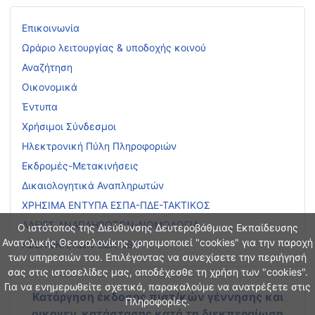
Επικοινωνία
Ωράριο λειτουργίας & υποδοχής κοινού
Αναζήτηση
Οικονομικά
Έντυπα
Χρήσιμοι Σύνδεσμοι
Ηλεκτρονική Πύλη Πληροφοριών
Εκδρομές-Μετακινήσεις
Δικαιολογητικά Αναπληρωτών
ΧΡΗΣΙΜΑ ΕΝΤΥΠΑ ΕΣΠΑ-ΠΔΕ-ΤΑΚΤΙΚΟΣ
ΑΔΕΙΕΣ ΑΝΑΠΛΗΡΩΤΩΝ-ΝΟΜΟΛΟΓΙΑ
Ο ιστότοπος της Διεύθυνσης Δευτεροβάθμιας Εκπαίδευσης
Ανατολικής Θεσσαλονίκης χρησιμοποιεί "cookies" για την παροχή
ΑΣΕΠ ΕΚΠ/ΚΩΝ-ΕΕΠ-ΕΒΠ
των υπηρεσιών του. Επιλέγοντας να συνεχίσετε την περιήγησή
σας στις ιστοσελίδες μας, αποδέχεσθε τη χρήση των "cookies".
Για να ενημερωθείτε σχετικά, παρακαλούμε να ανατρέξετε στις
Κατάργηση έκδοσης πιστ/κών γέννησης και
Πληροφορίες.
οικογεν. κατάστασης
κατά τη διεκπεραίωση